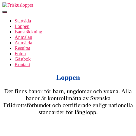
Slå
på/av
Startsida
navigering
Loppen
Bansträckning
Anmälan
Anmälda
Resultat
Foton
Gästbok
Kontakt
Loppen
Det finns banor för barn, ungdomar och vuxna. Alla
banor är kontrollmätta av Svenska
Friidrottsförbundet och certifierade enligt nationella
standarder för långlopp.