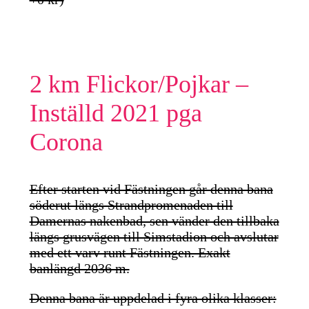
2 km Flickor/Pojkar –
Inställd 2021 pga
Corona
Efter starten vid Fästningen går denna bana
söderut längs Strandpromenaden till
Damernas nakenbad, sen vänder den tillbaka
längs grusvägen till Simstadion och avslutar
med ett varv runt Fästningen. Exakt
banlängd 2036 m.
Denna bana är uppdelad i fyra olika klasser: