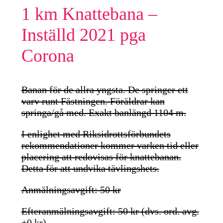
1 km Knattebana –
Inställd 2021 pga
Corona
Banan för de allra yngsta. De springer ett
varv runt Fästningen. Föräldrar kan
springa/gå med. Exakt banlängd 1104 m.
I enlighet med Riksidrottsförbundets
rekommendationer kommer varken tid eller
placering att redovisas för knattebanan.
Detta för att undvika tävlingshets.
Anmälningsavgift: 50 kr
Efteranmälningsavgift: 50 kr (dvs. ord. avg.
+0 kr)