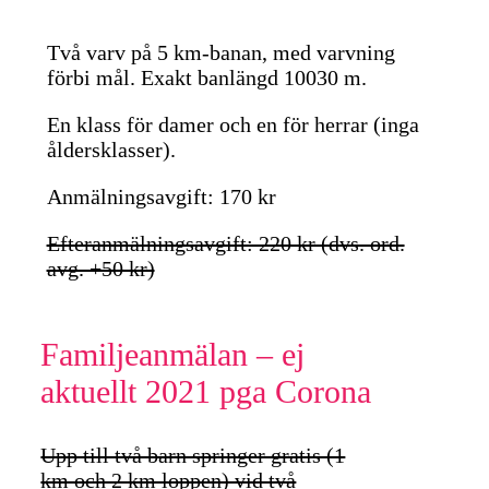
Två varv på 5 km-banan, med varvning
förbi mål. Exakt banlängd 10030 m.
En klass för damer och en för herrar (inga
åldersklasser).
Anmälningsavgift: 170 kr
Efteranmälningsavgift: 220 kr (dvs. ord.
avg. +50 kr)
Familjeanmälan – ej
aktuellt 2021 pga Corona
Upp till två barn springer gratis (1
km och 2 km loppen) vid två