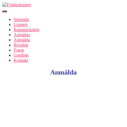
Slå
på/av
Startsida
navigering
Loppen
Bansträckning
Anmälan
Anmälda
Resultat
Foton
Gästbok
Kontakt
Anmälda